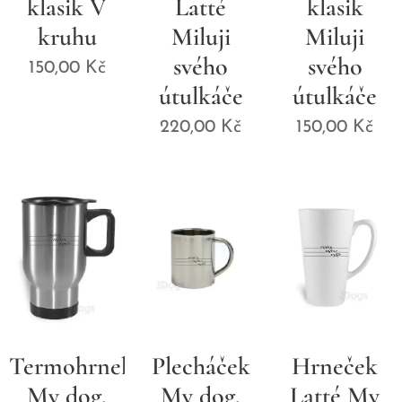
klasik V
Latté
klasik
kruhu
Miluji
Miluji
svého
svého
150,00
Kč
útulkáče
útulkáče
220,00
Kč
150,00
Kč
Termohrnek
Plecháček
Hrneček
My dog,
My dog,
Latté My