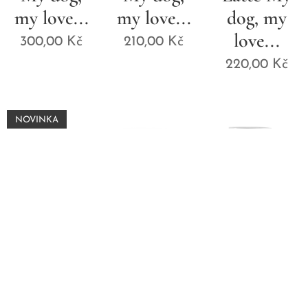
my love...
my love...
dog, my
love...
300,00
Kč
210,00
Kč
220,00
Kč
NOVINKA
Hrneček
Hrneček
Hrneček
klasik My
klasik
Latté
dog, my
Rescue
Rescue