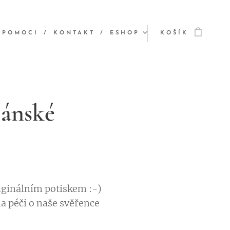
 POMOCI
KONTAKT
ESHOP
KOŠÍK
pánské
riginálním potiskem :-)
na péči o naše svěřence