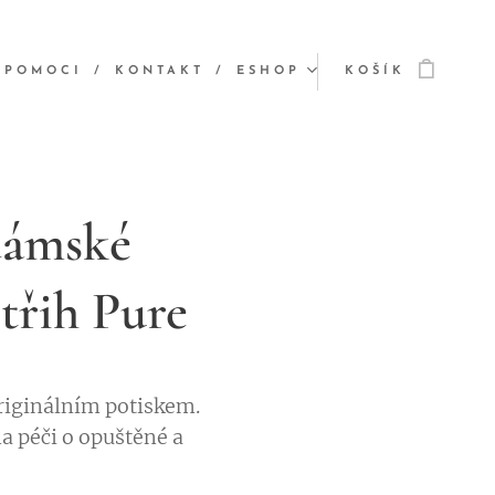
 POMOCI
KONTAKT
ESHOP
KOŠÍK
dámské
třih Pure
riginálním potiskem.
a péči o opuštěné a