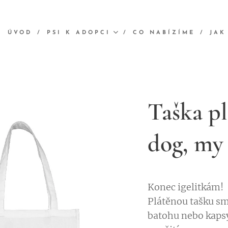
ÚVOD
PSI K ADOPCI
CO NABÍZÍME
JAK
Taška p
dog, my 
Konec igelitkám!
Plátěnou tašku sm
batohu nebo kapsy