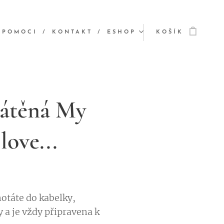
 POMOCI
KONTAKT
ESHOP
KOŠÍK
látěná My
love...
otáte do kabelky,
 a je vždy připravena k