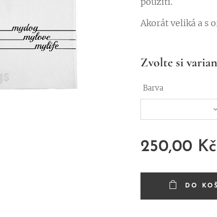
použití.
Akorát veliká a s 
Zvolte si varian
Barva
250,00
Kč
DO KO