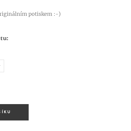
originálním potiskem :-)
tu:
ŠÍKU