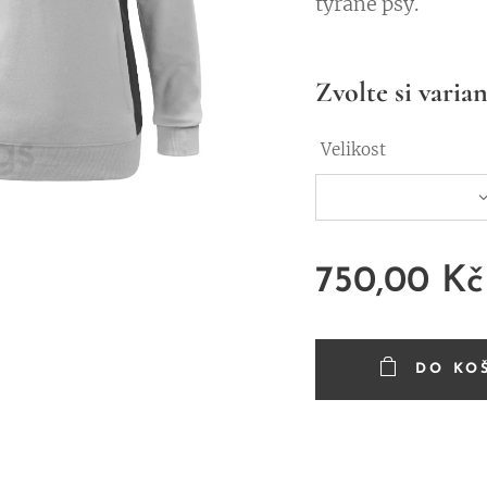
týrané psy.
Zvolte si varian
Velikost
750,00
Kč
DO KO