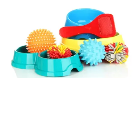
- pamlsky, pamlsky a zase pamlsky
- vodítka - ideálně FLEXI na velké psy nebo
stopovačky
- obojky - polostahovací